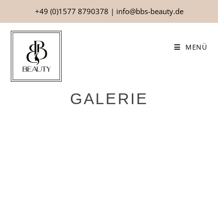
+49 (0)1577 8790378
|
info@bbs-beauty.de
MENÜ
GALERIE